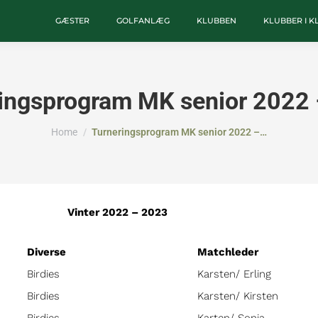
GÆSTER
GOLFANLÆG
KLUBBEN
KLUBBER I 
ingsprogram MK senior 2022
You are here:
Home
Turneringsprogram MK senior 2022 –…
b Vinter 2022 – 2023
Diverse
Matchleder
Birdies
Karsten/ Erling
Birdies
Karsten/ Kirsten