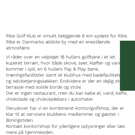
Ribe Golf Klub er smukt beliggende 8 km sydøst for Ribe.
Ribe er Danmarks ældste by med en enestående
atmosfære.
Vi råder over en velplejet 18 hullers golfbane i et let
kuperet terræn, hvor både skove, søer, kløfter og vandløb
kommer i spil, en 6 hullers Pay & Play bane,
træningsfaciliteter samt et klubhus med badefaciliteter
og selvbetjeningskøkken. Endvidere er der en dejlig stor
terrasse med solide borde og stole.
Der er ingen restaurant, men du kan købe øl, vand, kaffe,
chokolade og chokoladebars i automater.
Derudover har vi en kombineret kontor/golfshop, der er
klar til at servicere klubbens medlemmer og gæster i
åbningstiden.
Kontakt kontor/shop for yderligere oplysninger eller læs
mere på hjemmesiden.