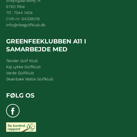
Snepsgaardevej 14
6760 Ribe
Tlf.: 7544 1454
CVR-nr: 64328018
info@ribegolfklub.dk
GREENFEEKLUBBEN A11 I
SAMARBEJDE MED
Tønder Golf Klub
Kaj Lykke Golfklub
Varde Golfklub
Skærbæk Mølle Golfklub
FØLG OS