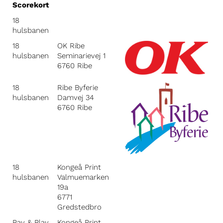
Scorekort
18
hulsbanen
18
OK Ribe
hulsbanen
Seminarievej 1
6760 Ribe
18
Ribe Byferie
hulsbanen
Damvej 34
6760 Ribe
18
Kongeå Print
hulsbanen
Valmuemarken
19a
6771
Gredstedbro
Pay & Play
Kongeå Print