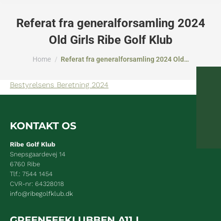
Referat fra generalforsamling 2024
Old Girls Ribe Golf Klub
You are here:
Home
Referat fra generalforsamling 2024 Old…
Bestyrelsens Beretning 2024
KONTAKT OS
Ribe Golf Klub
Snepsgaardevej 14
6760 Ribe
Tlf.: 7544 1454
CVR-nr: 64328018
info@ribegolfklub.dk
GREENFEEKLUBBEN A11 I