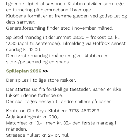
lignende i løbet af sæsonen. Klubben afvikler som regel
en turnering på hjemmebane i hver uge.
Klubbens formål er at fremme glæden ved golfspillet og
dets samvær.
Generalforsamling finder sted i november måned.
Spilletid mandag i tidsrummet 08:30 – frokost ca. kl.
12:30 (april til september). Tilmelding via Golfbox senest
søndag kl. 12:00.
Den første mandag i måneden giver klubben en
silde-/pølsemad og en snaps.
Spilleplan 2026
>>
Der spilles i to lige store rækker.
Der startes ud fra forskellige teesteder. Banen er ikke
lukket i denne forbindelse.
Der skal tages hensyn til andre spillere på banen.
Konto nr. Old Boys-Klubben: 9738-4832299
Årlig kontingent: kr. 200,-.
Matchfee: kr. 10,- , men kr. 35,- den første mandag i
måneden.
Stregede huller: kr. 2,- pr. hul.