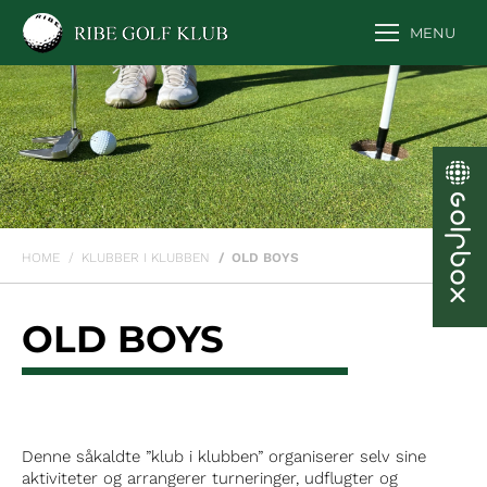
MENU
You are here:
HOME
KLUBBER I KLUBBEN
OLD BOYS
OLD BOYS
Denne såkaldte ”klub i klubben” organiserer selv sine
aktiviteter og arrangerer turneringer, udflugter og