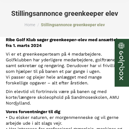
Stillingsannonce greenkeeper elev
You are here:
Home
Stillingsannonce greenkeeper elev
Ribe Golf Klub søger greenkeeper-elev
med ansættelse
fra 1. marts 2024
Vi er et greenkeeperteam på 4 medarbejdere.
Golfklubben har yderligere medarbejdere, golftræner
samt sekretær og rengøring. Derudover har vi frivillige,
som hjælper til på banen et par gange i ugen.
Vi passer og plejer hele anlægget med mange
forskellige opgaver – alt efter årstiden.
Din elevtid vil fortrinsvis være på banen og med
korte/længere skoleophold på Sandmoseskolen, AMU
Nordjylland.
Vores forventninger til dig
• Du elsker naturen, er morgenmenneske og vil gerne
arbejde ude i alt slags vejr.