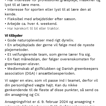
• Har interesse for professionel græspleje, maskiner og
lyst til at lære mere.
• Interesse for sporten eller lyst til at lære den at
kende.
• Fleksibel med arbejdstider efter sæson.
• Arbejde ca. hver 4. weekend.
• Har kørekort til bil eller traktor.
Vi tilbyder
• Gode naturoplevelser med rigt dyreliv.
• En arbejdsplads der gerne vil følge med de nyeste
plejemetoder.
• Et velfungerende team, som gerne lærer fra sig.
• En fast månedsløn, der følger overenskomsten for
greenkeeper-elever.
• Medlemskab af golfklubben og Danish greenkeepers
association (DGA) i ansættelsesperioden.
Vi søger en elev, som vil passe ind i teamet, derfor vil
din personlighed vægte højt. Kan du nikke
genkendende til de fleste af disse punkter, så send os
din ansøgning og CV.
Ansøgningsfrist er d. 9. februar 2024 og ansøgning +