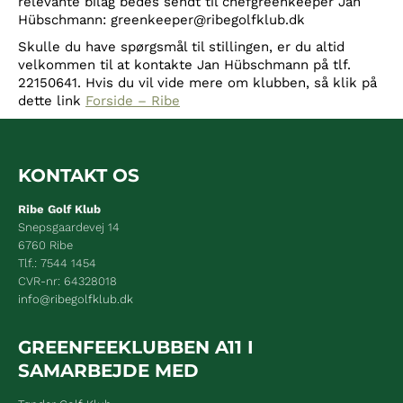
relevante bilag bedes sendt til chefgreenkeeper Jan
Hübschmann: greenkeeper@ribegolfklub.dk
Skulle du have spørgsmål til stillingen, er du altid
velkommen til at kontakte Jan Hübschmann på tlf.
22150641. Hvis du vil vide mere om klubben, så klik på
dette link
Forside – Ribe
KONTAKT OS
Ribe Golf Klub
Snepsgaardevej 14
6760 Ribe
Tlf.: 7544 1454
CVR-nr: 64328018
info@ribegolfklub.dk
GREENFEEKLUBBEN A11 I
SAMARBEJDE MED