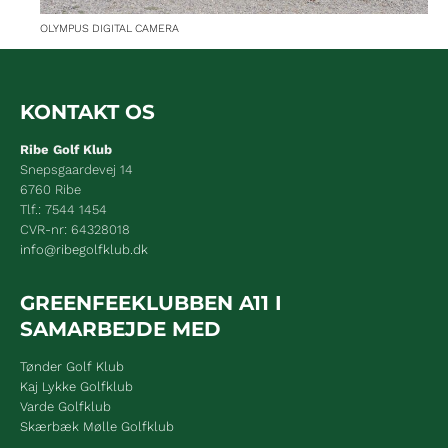
OLYMPUS DIGITAL CAMERA
KONTAKT OS
Ribe Golf Klub
Snepsgaardevej 14
6760 Ribe
Tlf.: 7544 1454
CVR-nr: 64328018
info@ribegolfklub.dk
GREENFEEKLUBBEN A11 I
SAMARBEJDE MED
Tønder Golf Klub
Kaj Lykke Golfklub
Varde Golfklub
Skærbæk Mølle Golfklub