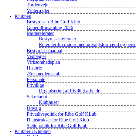
Tordenvejr
Vinterregler
Klubben
Bestyrelsen Ribe Golf Klub
Generalforsamling 2026
Mødereferater
Bestyrelsesreferater
Referater fra møder med udvalgsformænd og pers
Bestyrelsesmanual
Vedtægter
Virksomhedsplan
Historie
Æresmedlemskab
Personale
Frivillige
Organisering af frivilligt arbejde
Sekretariat
Klubhuset
Udvalg
Privatlivspolitik for Ribe Golf KLub
IT instrukser for Ribe Golf Klub
Slettepolitik for Ribe Golf Klub
Klubber i Klubben