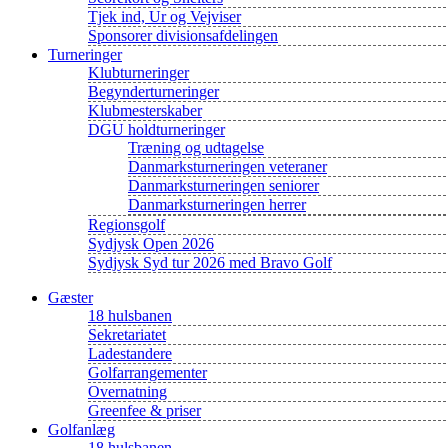
Tjek ind, Ur og Vejviser
Sponsorer divisionsafdelingen
Turneringer
Klubturneringer
Begynderturneringer
Klubmesterskaber
DGU holdturneringer
Træning og udtagelse
Danmarksturneringen veteraner
Danmarksturneringen seniorer
Danmarksturneringen herrer
Regionsgolf
Sydjysk Open 2026
Sydjysk Syd tur 2026 med Bravo Golf
Gæster
18 hulsbanen
Sekretariatet
Ladestandere
Golfarrangementer
Overnatning
Greenfee & priser
Golfanlæg
18 hulsbanen