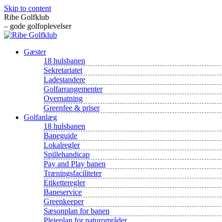
Skip to content
Ribe Golfklub
– gode golfoplevelser
Gæster
18 hulsbanen
Sekretariatet
Ladestandere
Golfarrangementer
Overnatning
Greenfee & priser
Golfanlæg
18 hulsbanen
Baneguide
Lokalregler
Spillehandicap
Pay and Play banen
Træningsfaciliteter
Etiketteregler
Baneservice
Greenkeeper
Sæsonplan for banen
Plejeplan for naturområder