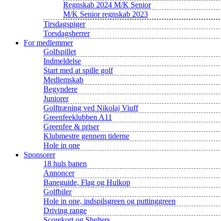
Regnskab 2024 M/K Senior
M/K Senior regnskab 2023
Tirsdagspiger
Torsdagsherrer
For medlemmer
Golfspillet
Indmeldelse
Start med at spille golf
Medlemskab
Begyndere
Juniorer
Golftræning ved Nikolaj Viuff
Greenfeeklubben A11
Greenfee & priser
Klubmestre gennem tiderne
Hole in one
Sponsorer
18 huls banen
Annoncer
Baneguide, Flag og Hulkop
Golfbiler
Hole in one, indspilsgreen og puttinggreen
Driving range
Scorekort og Shelters