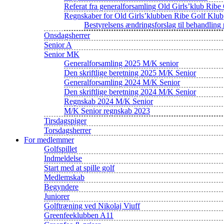
Referat fra generalforsamling Old Girls’klub Ribe
Regnskaber for Old Girls’klubben Ribe Golf Klub
Bestyrelsens ændringsforslag til behandlin
Onsdagsherrer
Senior A
Senior MK
Generalforsamling 2025 M/K senior
Den skriftlige beretning 2025 M/K Senior
Generalforsamling 2024 M/K Senior
Den skriftlige beretning 2024 M/K Senior
Regnskab 2024 M/K Senior
M/K Senior regnskab 2023
Tirsdagspiger
Torsdagsherrer
For medlemmer
Golfspillet
Indmeldelse
Start med at spille golf
Medlemskab
Begyndere
Juniorer
Golftræning ved Nikolaj Viuff
Greenfeeklubben A11