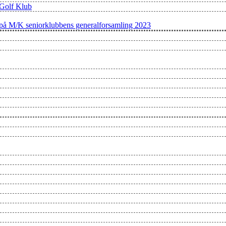
 Golf Klub
g på M/K seniorklubbens generalforsamling 2023