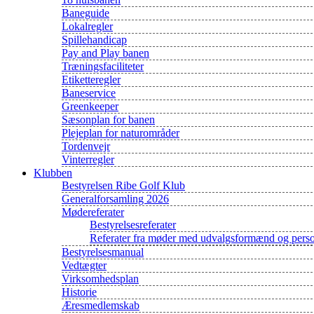
Baneguide
Lokalregler
Spillehandicap
Pay and Play banen
Træningsfaciliteter
Etiketteregler
Baneservice
Greenkeeper
Sæsonplan for banen
Plejeplan for naturområder
Tordenvejr
Vinterregler
Klubben
Bestyrelsen Ribe Golf Klub
Generalforsamling 2026
Mødereferater
Bestyrelsesreferater
Referater fra møder med udvalgsformænd og pers
Bestyrelsesmanual
Vedtægter
Virksomhedsplan
Historie
Æresmedlemskab