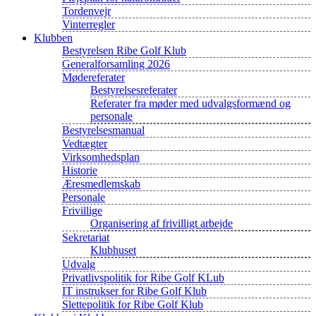
Tordenvejr
Vinterregler
Klubben
Bestyrelsen Ribe Golf Klub
Generalforsamling 2026
Mødereferater
Bestyrelsesreferater
Referater fra møder med udvalgsformænd og
personale
Bestyrelsesmanual
Vedtægter
Virksomhedsplan
Historie
Æresmedlemskab
Personale
Frivillige
Organisering af frivilligt arbejde
Sekretariat
Klubhuset
Udvalg
Privatlivspolitik for Ribe Golf KLub
IT instrukser for Ribe Golf Klub
Slettepolitik for Ribe Golf Klub