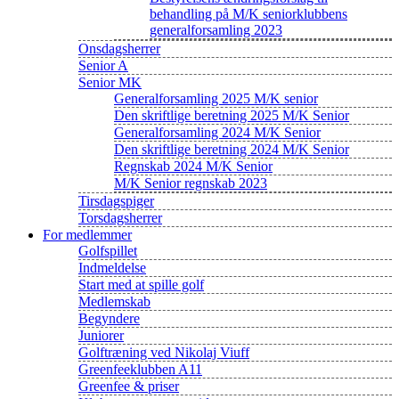
behandling på M/K seniorklubbens
generalforsamling 2023
Onsdagsherrer
Senior A
Senior MK
Generalforsamling 2025 M/K senior
Den skriftlige beretning 2025 M/K Senior
Generalforsamling 2024 M/K Senior
Den skriftlige beretning 2024 M/K Senior
Regnskab 2024 M/K Senior
M/K Senior regnskab 2023
Tirsdagspiger
Torsdagsherrer
For medlemmer
Golfspillet
Indmeldelse
Start med at spille golf
Medlemskab
Begyndere
Juniorer
Golftræning ved Nikolaj Viuff
Greenfeeklubben A11
Greenfee & priser