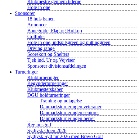
Klubmestre gennem tiderne
Hole in one
Sponsorer
18 huls banen
Annoncer
Baneguide, Flag og Hulkop
Golfbiler
Hole in one, indspilsgreen og puttinggreen
Driving range
Scorekort og Shelters
Tjek ind, Ur og Vejviser
Sponsorer divisionsafdelingen
Turneringer
Klubturneringer
Begynderturneringer
Klubmesterskaber
DGU holdturneringer
Træning og udtagelse
Danmarksturneringen veteraner
Danmarksturneringen seniorer
Danmarksturneringen herrer
Regionsgolf
Sydjysk Open 2026
Sydjysk Syd tur 2026 med Bravo Golf