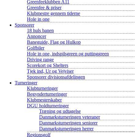
Greenfeeklubben A11
Greenfee & priser
Klubmestre gennem tiderne
Hole in one
Sponsorer
18 huls banen
Annoncer
Baneguide, Flag og Hulkop
Golfbiler
Hole in one, indspilsgreen og puttinggreen
Driving range
Scorekort og Shelters
Tjek ind, Ur og Vejviser
Sponsorer divisionsafdelingen
Turneringer
Klubturneringer
Begynderturneringer
Klubmesterskaber
DGU holdturneringer
Træning og udtagelse
Danmarksturneringen veteraner
Danmarksturneringen seniorer
Danmarksturneringen herrer
Regionsgolf