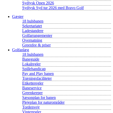
Sydjysk Open 2026
Sydjysk Syd tur 2026 med Bravo Golf
Gæster
18 hulsbanen
Sekretariatet
Ladestandere
Golfarrangementer
Overnatning
Greenfee & priser
Golfanlæg
18 hulsbanen
Baneguide
Lokalregler
Spillehandicap
Pay and Play banen
Træningsfaciliteter
Etiketteregler
Baneservice
Greenkeeper
Sæsonplan for banen
Plejeplan for naturområder
Tordenvejr
Vinterregler