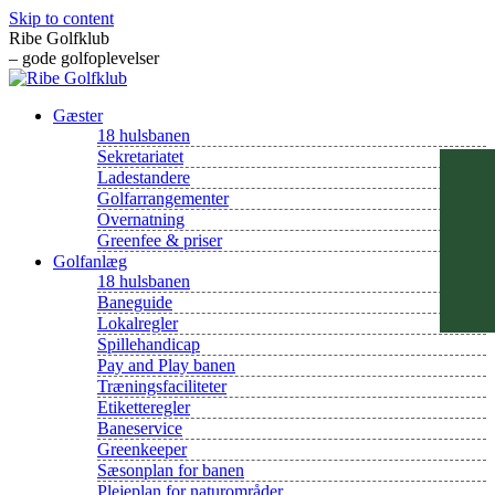
Skip to content
Ribe Golfklub
– gode golfoplevelser
Gæster
18 hulsbanen
Sekretariatet
Ladestandere
Golfarrangementer
Overnatning
Greenfee & priser
Golfanlæg
18 hulsbanen
Baneguide
Lokalregler
Spillehandicap
Pay and Play banen
Træningsfaciliteter
Etiketteregler
Baneservice
Greenkeeper
Sæsonplan for banen
Plejeplan for naturområder