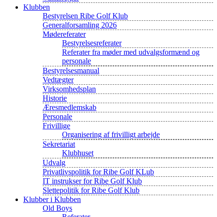
Klubben
Bestyrelsen Ribe Golf Klub
Generalforsamling 2026
Mødereferater
Bestyrelsesreferater
Referater fra møder med udvalgsformænd og
personale
Bestyrelsesmanual
Vedtægter
Virksomhedsplan
Historie
Æresmedlemskab
Personale
Frivillige
Organisering af frivilligt arbejde
Sekretariat
Klubhuset
Udvalg
Privatlivspolitik for Ribe Golf KLub
IT instrukser for Ribe Golf Klub
Slettepolitik for Ribe Golf Klub
Klubber i Klubben
Old Boys
Referater