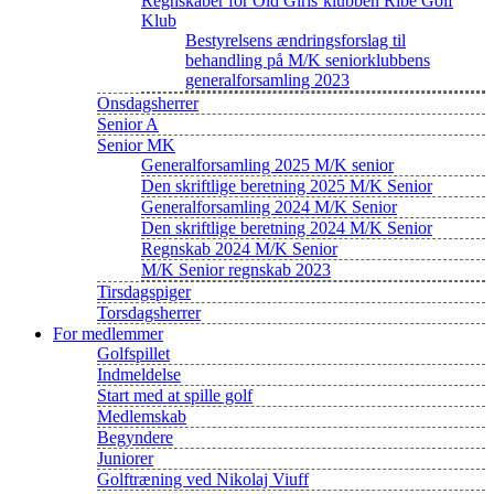
Regnskaber for Old Girls’klubben Ribe Golf
Klub
Bestyrelsens ændringsforslag til
behandling på M/K seniorklubbens
generalforsamling 2023
Onsdagsherrer
Senior A
Senior MK
Generalforsamling 2025 M/K senior
Den skriftlige beretning 2025 M/K Senior
Generalforsamling 2024 M/K Senior
Den skriftlige beretning 2024 M/K Senior
Regnskab 2024 M/K Senior
M/K Senior regnskab 2023
Tirsdagspiger
Torsdagsherrer
For medlemmer
Golfspillet
Indmeldelse
Start med at spille golf
Medlemskab
Begyndere
Juniorer
Golftræning ved Nikolaj Viuff